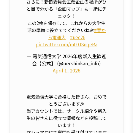
さらに！新歓委員会主催企画の場所がひ
と目で分かる「企画マップ」も一緒にチ
ェック！
この2枚を保存して、これからの大学生
活の準備に役立ててくださいね🌸
#春か
ら電通大
#uec26
pic.twitter.com/mL0J8nqeRa
— 電気通信大学 2026年度新入生歓迎
会【公式】 (@uecshinkan_info)
April 1, 2026
電気通信大学に合格した皆さん、おめで
とうございます🎉
当アカウントでは、サークル紹介や新入
生の皆さんに役立つ情報などを投稿して
います！
マシュマロにて質問も受け付けています